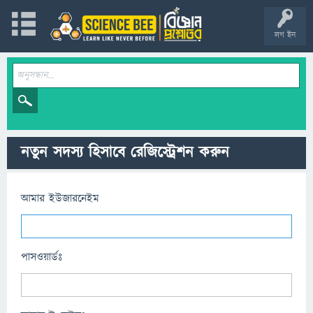
লগ ইন
নতুন সদস্য হিসাবে রেজিস্ট্রেশন করুন
আমার ইউজারনেইম
পাসওয়ার্ডঃ