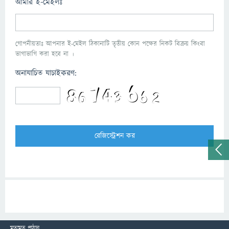
আমার ই-মেইলঃ
গোপনীয়তাঃ আপনার ই-মেইল ঠিকানাটি তৃতীয় কোন পক্ষের নিকট বিক্রয় কিংবা
ভাগাভাগি করা হবে না ।
অনাযাচিত যাচাইকরণ:
মতামত পাঠান