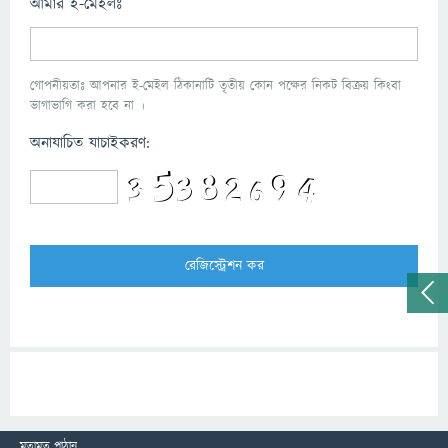
আমার ই-মেইলঃ
গোপনীয়তাঃ আপনার ই-মেইল ঠিকানাটি তৃতীয় কোন পক্ষের নিকট বিক্রয় কিংবা
ভাগাভাগি করা হবে না ।
অনাযাচিত যাচাইকরণ:
মতামত পাঠান