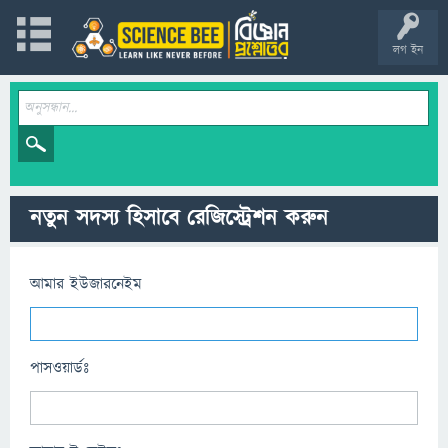
লগ ইন
নতুন সদস্য হিসাবে রেজিস্ট্রেশন করুন
আমার ইউজারনেইম
পাসওয়ার্ডঃ