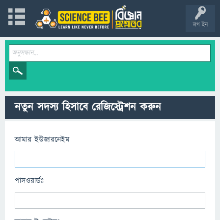
লগ ইন
নতুন সদস্য হিসাবে রেজিস্ট্রেশন করুন
আমার ইউজারনেইম
পাসওয়ার্ডঃ