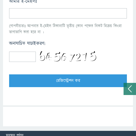
আমার ই-মেইলঃ
গোপনীয়তাঃ আপনার ই-মেইল ঠিকানাটি তৃতীয় কোন পক্ষের নিকট বিক্রয় কিংবা
ভাগাভাগি করা হবে না ।
অনাযাচিত যাচাইকরণ:
মতামত পাঠান