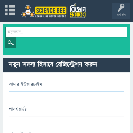
লগ ইন
নতুন সদস্য হিসাবে রেজিস্ট্রেশন করুন
আমার ইউজারনেইম
পাসওয়ার্ডঃ