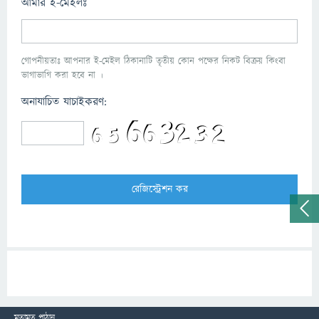
আমার ই-মেইলঃ
গোপনীয়তাঃ আপনার ই-মেইল ঠিকানাটি তৃতীয় কোন পক্ষের নিকট বিক্রয় কিংবা
ভাগাভাগি করা হবে না ।
অনাযাচিত যাচাইকরণ:
মতামত পাঠান