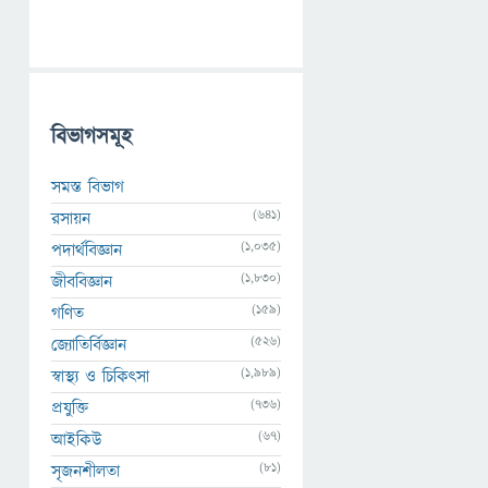
বিভাগসমূহ
সমস্ত বিভাগ
(641)
রসায়ন
(1,035)
পদার্থবিজ্ঞান
(1,830)
জীববিজ্ঞান
(159)
গণিত
(526)
জ্যোতির্বিজ্ঞান
(1,989)
স্বাস্থ্য ও চিকিৎসা
(736)
প্রযুক্তি
(67)
আইকিউ
(81)
সৃজনশীলতা