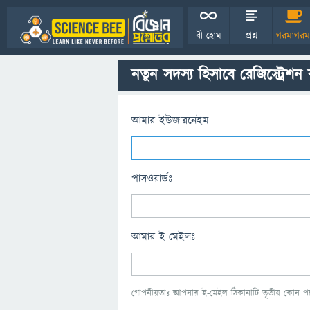
বী হোম
প্রশ্ন
গরমাগরম
নতুন সদস্য হিসাবে রেজিস্ট্রেশন
আমার ইউজারনেইম
পাসওয়ার্ডঃ
আমার ই-মেইলঃ
গোপনীয়তাঃ আপনার ই-মেইল ঠিকানাটি তৃতীয় কোন পক্ষ