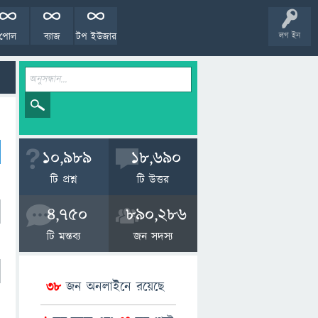
পোল
ব্যাজ
টপ ইউজার
লগ ইন
10,989
18,690
টি প্রশ্ন
টি উত্তর
4,750
890,286
টি মন্তব্য
জন সদস্য
38
জন অনলাইনে রয়েছে