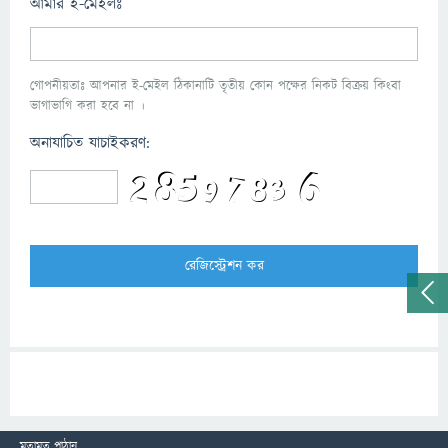
আমার ই-মেইলঃ
গোপনীয়তাঃ আপনার ই-মেইল ঠিকানাটি তৃতীয় কোন পক্ষের নিকট বিক্রয় কিংবা
ভাগাভাগি করা হবে না ।
অনাযাচিত যাচাইকরণ:
মতামত পাঠান