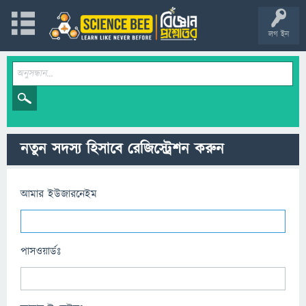
লগ ইন
নতুন সদস্য হিসাবে রেজিস্ট্রেশন করুন
আমার ইউজারনেইম
পাসওয়ার্ডঃ