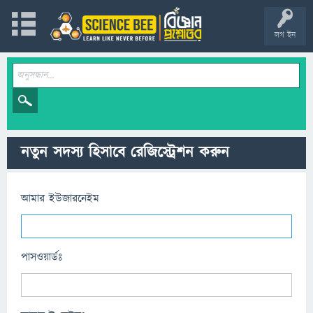
লগ ইন
নতুন সদস্য হিসাবে রেজিস্ট্রেশন করুন
আমার ইউজারনেইম
পাসওয়ার্ডঃ