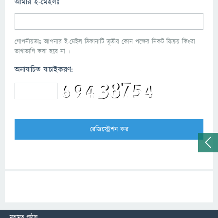
আমার ই-মেইলঃ
গোপনীয়তাঃ আপনার ই-মেইল ঠিকানাটি তৃতীয় কোন পক্ষের নিকট বিক্রয় কিংবা
ভাগাভাগি করা হবে না ।
অনাযাচিত যাচাইকরণ:
মতামত পাঠান