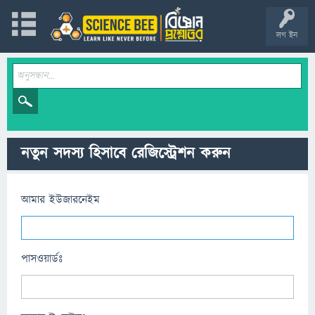
লগ ইন
নতুন সদস্য হিসাবে রেজিস্ট্রেশন করুন
আমার ইউজারনেইম
পাসওয়ার্ডঃ