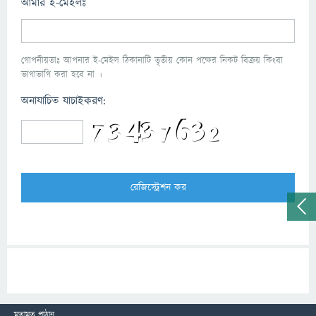
আমার ই-মেইলঃ
গোপনীয়তাঃ আপনার ই-মেইল ঠিকানাটি তৃতীয় কোন পক্ষের নিকট বিক্রয় কিংবা
ভাগাভাগি করা হবে না ।
অনাযাচিত যাচাইকরণ:
মতামত পাঠান