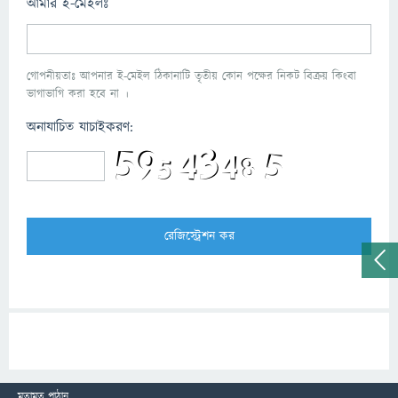
আমার ই-মেইলঃ
গোপনীয়তাঃ আপনার ই-মেইল ঠিকানাটি তৃতীয় কোন পক্ষের নিকট বিক্রয় কিংবা
ভাগাভাগি করা হবে না ।
অনাযাচিত যাচাইকরণ:
মতামত পাঠান