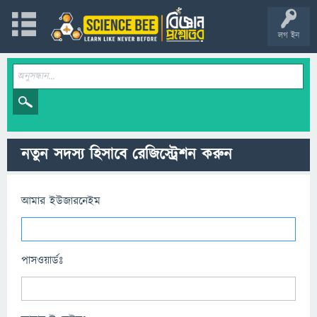
লগ ইন
নতুন সদস্য হিসাবে রেজিস্ট্রেশন করুন
আমার ইউজারনেইম
পাসওয়ার্ডঃ