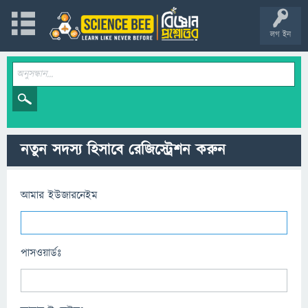
লগ ইন
নতুন সদস্য হিসাবে রেজিস্ট্রেশন করুন
আমার ইউজারনেইম
পাসওয়ার্ডঃ