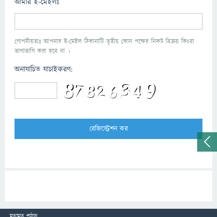
আমার ই-মেইলঃ
গোপনীয়তাঃ আপনার ই-মেইল ঠিকানাটি তৃতীয় কোন পক্ষের নিকট বিক্রয় কিংবা
ভাগাভাগি করা হবে না ।
অনাযাচিত যাচাইকরণ:
মতামত পাঠান