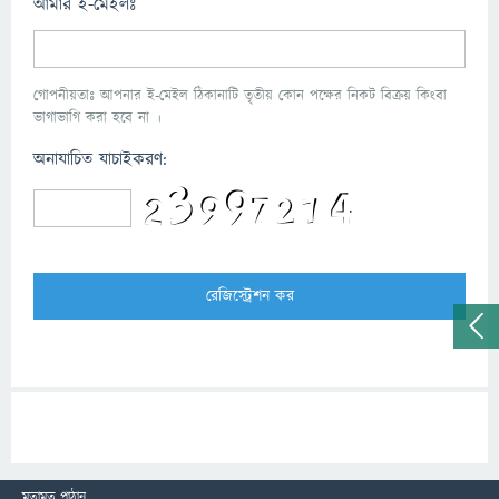
আমার ই-মেইলঃ
গোপনীয়তাঃ আপনার ই-মেইল ঠিকানাটি তৃতীয় কোন পক্ষের নিকট বিক্রয় কিংবা
ভাগাভাগি করা হবে না ।
অনাযাচিত যাচাইকরণ:
মতামত পাঠান