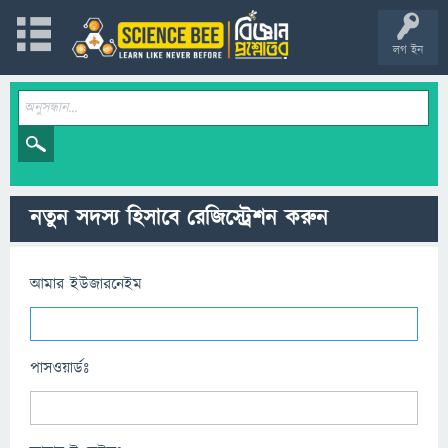
লগ ইন
নতুন সদস্য হিসাবে রেজিস্ট্রেশন করুন
আমার ইউজারনেইম
পাসওয়ার্ডঃ