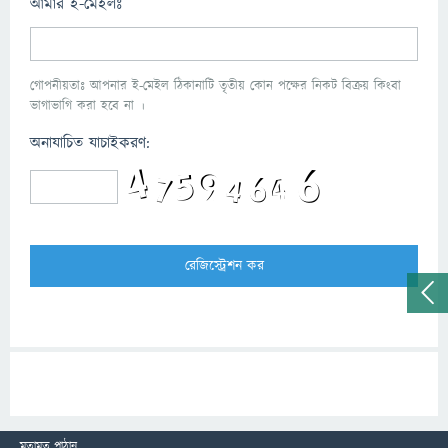
আমার ই-মেইলঃ
গোপনীয়তাঃ আপনার ই-মেইল ঠিকানাটি তৃতীয় কোন পক্ষের নিকট বিক্রয় কিংবা
ভাগাভাগি করা হবে না ।
অনাযাচিত যাচাইকরণ:
মতামত পাঠান