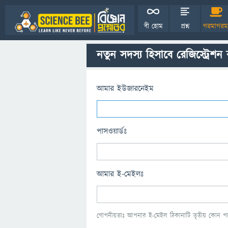
বী হোম
প্রশ্ন
গরমাগরম
নতুন সদস্য হিসাবে রেজিস্ট্রেশন
আমার ইউজারনেইম
পাসওয়ার্ডঃ
আমার ই-মেইলঃ
গোপনীয়তাঃ আপনার ই-মেইল ঠিকানাটি তৃতীয় কোন পক্ষ