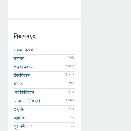
বিভাগসমূহ
সমস্ত বিভাগ
(641)
রসায়ন
(1,035)
পদার্থবিজ্ঞান
(1,829)
জীববিজ্ঞান
(159)
গণিত
(526)
জ্যোতির্বিজ্ঞান
(1,989)
স্বাস্থ্য ও চিকিৎসা
(736)
প্রযুক্তি
(67)
আইকিউ
(81)
সৃজনশীলতা