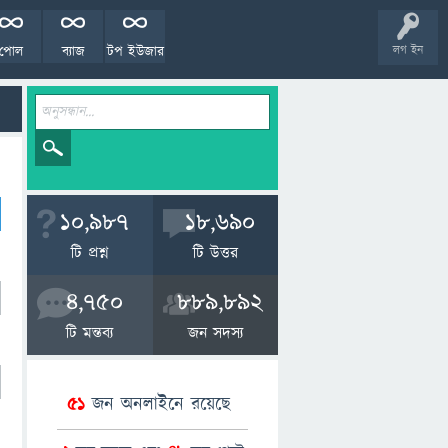
পোল
ব্যাজ
টপ ইউজার
লগ ইন
10,987
18,690
টি প্রশ্ন
টি উত্তর
4,750
889,892
টি মন্তব্য
জন সদস্য
51
জন অনলাইনে রয়েছে