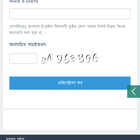
আমার ই-মেইলঃ
গোপনীয়তাঃ আপনার ই-মেইল ঠিকানাটি তৃতীয় কোন পক্ষের নিকট বিক্রয় কিংবা
ভাগাভাগি করা হবে না ।
অনাযাচিত যাচাইকরণ:
মতামত পাঠান