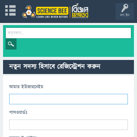
লগ ইন
নতুন সদস্য হিসাবে রেজিস্ট্রেশন করুন
আমার ইউজারনেইম
পাসওয়ার্ডঃ