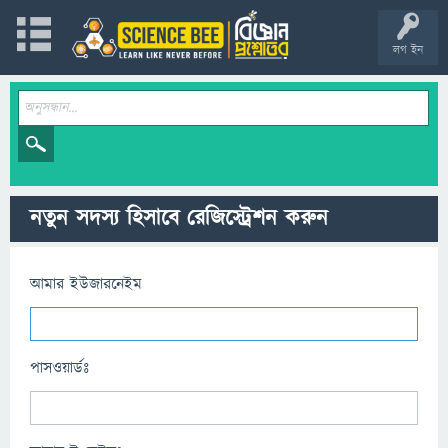
লগ ইন
নতুন সদস্য হিসাবে রেজিস্ট্রেশন করুন
আমার ইউজারনেইম
পাসওয়ার্ডঃ