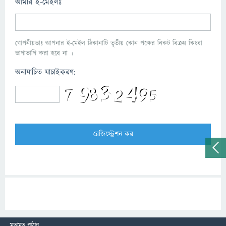
আমার ই-মেইলঃ
গোপনীয়তাঃ আপনার ই-মেইল ঠিকানাটি তৃতীয় কোন পক্ষের নিকট বিক্রয় কিংবা
ভাগাভাগি করা হবে না ।
অনাযাচিত যাচাইকরণ:
মতামত পাঠান