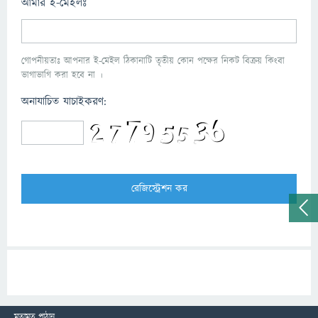
আমার ই-মেইলঃ
গোপনীয়তাঃ আপনার ই-মেইল ঠিকানাটি তৃতীয় কোন পক্ষের নিকট বিক্রয় কিংবা
ভাগাভাগি করা হবে না ।
অনাযাচিত যাচাইকরণ:
মতামত পাঠান