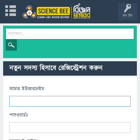
লগ ইন
নতুন সদস্য হিসাবে রেজিস্ট্রেশন করুন
আমার ইউজারনেইম
পাসওয়ার্ডঃ