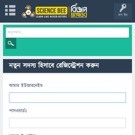
লগ ইন
নতুন সদস্য হিসাবে রেজিস্ট্রেশন করুন
আমার ইউজারনেইম
পাসওয়ার্ডঃ