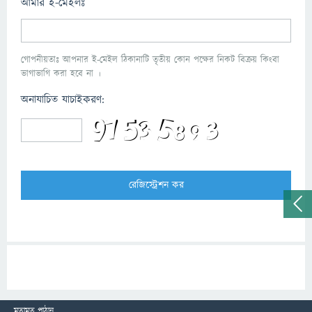
আমার ই-মেইলঃ
গোপনীয়তাঃ আপনার ই-মেইল ঠিকানাটি তৃতীয় কোন পক্ষের নিকট বিক্রয় কিংবা
ভাগাভাগি করা হবে না ।
অনাযাচিত যাচাইকরণ:
মতামত পাঠান