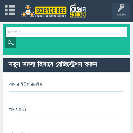
লগ ইন
নতুন সদস্য হিসাবে রেজিস্ট্রেশন করুন
আমার ইউজারনেইম
পাসওয়ার্ডঃ