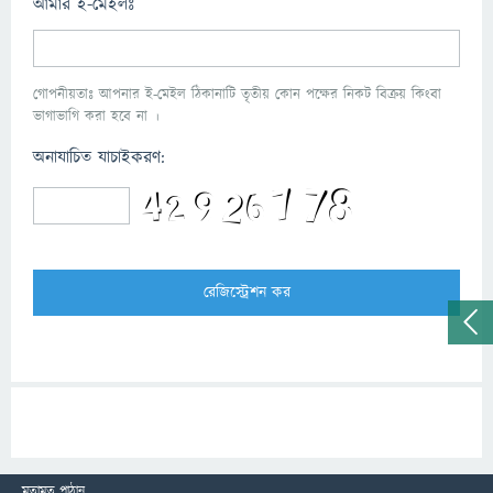
আমার ই-মেইলঃ
গোপনীয়তাঃ আপনার ই-মেইল ঠিকানাটি তৃতীয় কোন পক্ষের নিকট বিক্রয় কিংবা
ভাগাভাগি করা হবে না ।
অনাযাচিত যাচাইকরণ:
মতামত পাঠান