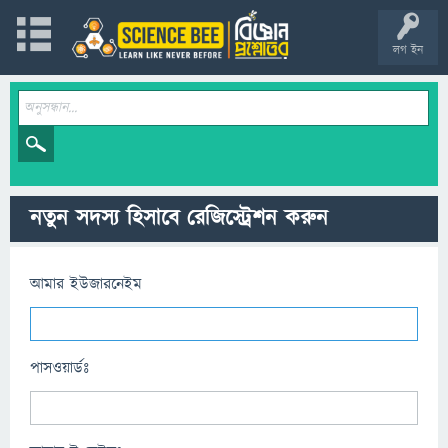
লগ ইন
নতুন সদস্য হিসাবে রেজিস্ট্রেশন করুন
আমার ইউজারনেইম
পাসওয়ার্ডঃ