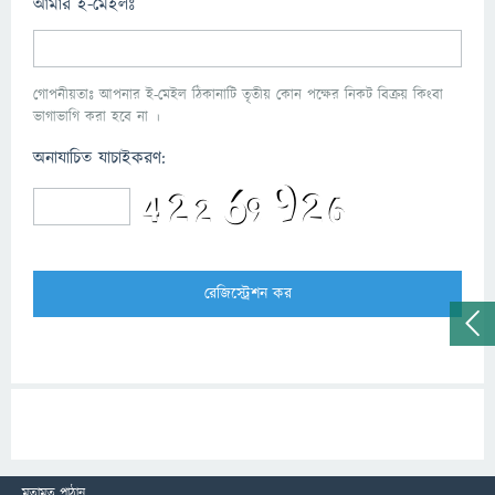
আমার ই-মেইলঃ
গোপনীয়তাঃ আপনার ই-মেইল ঠিকানাটি তৃতীয় কোন পক্ষের নিকট বিক্রয় কিংবা
ভাগাভাগি করা হবে না ।
অনাযাচিত যাচাইকরণ:
মতামত পাঠান