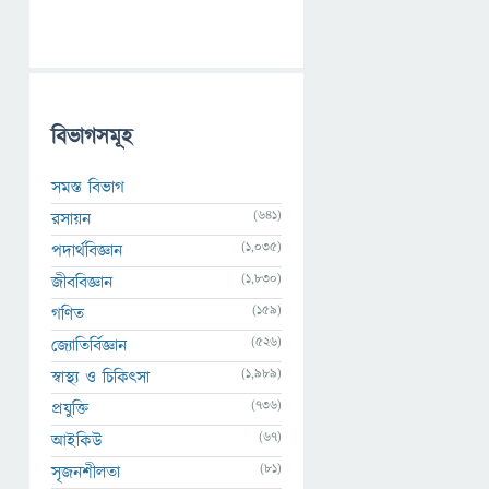
বিভাগসমূহ
সমস্ত বিভাগ
(641)
রসায়ন
(1,035)
পদার্থবিজ্ঞান
(1,830)
জীববিজ্ঞান
(159)
গণিত
(526)
জ্যোতির্বিজ্ঞান
(1,989)
স্বাস্থ্য ও চিকিৎসা
(736)
প্রযুক্তি
(67)
আইকিউ
(81)
সৃজনশীলতা