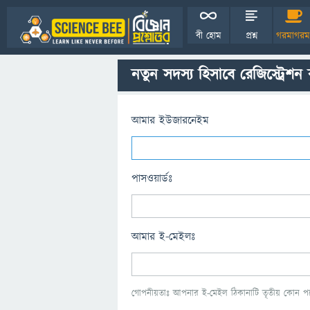
বী হোম
প্রশ্ন
গরমাগরম
নতুন সদস্য হিসাবে রেজিস্ট্রেশন
আমার ইউজারনেইম
পাসওয়ার্ডঃ
আমার ই-মেইলঃ
গোপনীয়তাঃ আপনার ই-মেইল ঠিকানাটি তৃতীয় কোন পক্ষ