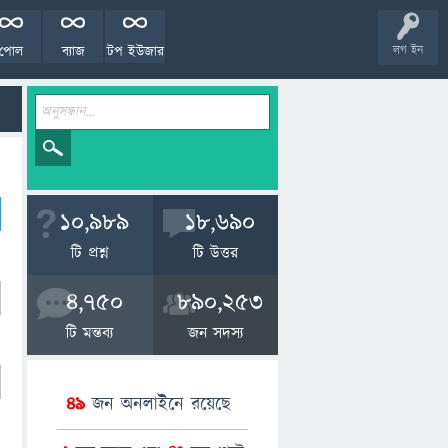
পোল
ব্যাজ
টপ ইউজার
লগ ইন
10,989
18,690
টি প্রশ্ন
টি উত্তর
4,750
890,253
টি মন্তব্য
জন সদস্য
49
জন অনলাইনে রয়েছে