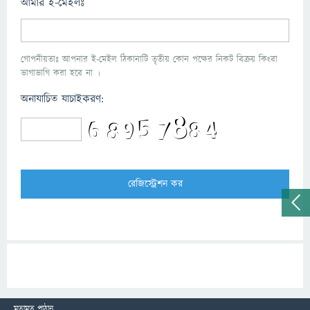
আমার ই-মেইলঃ
গোপনীয়তাঃ আপনার ই-মেইল ঠিকানাটি তৃতীয় কোন পক্ষের নিকট বিক্রয় কিংবা
ভাগাভাগি করা হবে না ।
অনাযাচিত যাচাইকরণ:
মতামত পাঠান