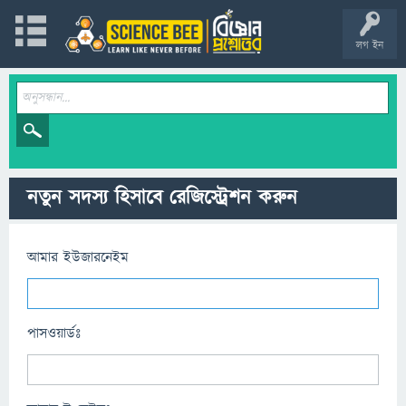
লগ ইন
নতুন সদস্য হিসাবে রেজিস্ট্রেশন করুন
আমার ইউজারনেইম
পাসওয়ার্ডঃ