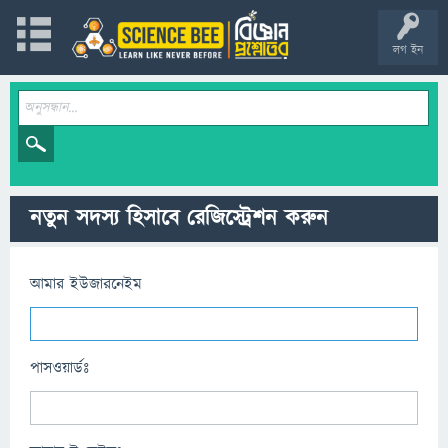
লগ ইন
নতুন সদস্য হিসাবে রেজিস্ট্রেশন করুন
আমার ইউজারনেইম
পাসওয়ার্ডঃ