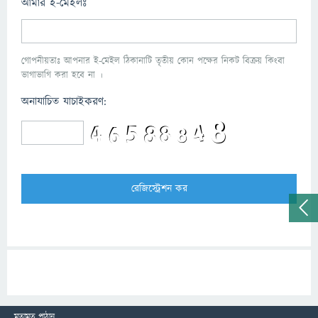
আমার ই-মেইলঃ
গোপনীয়তাঃ আপনার ই-মেইল ঠিকানাটি তৃতীয় কোন পক্ষের নিকট বিক্রয় কিংবা
ভাগাভাগি করা হবে না ।
অনাযাচিত যাচাইকরণ:
মতামত পাঠান