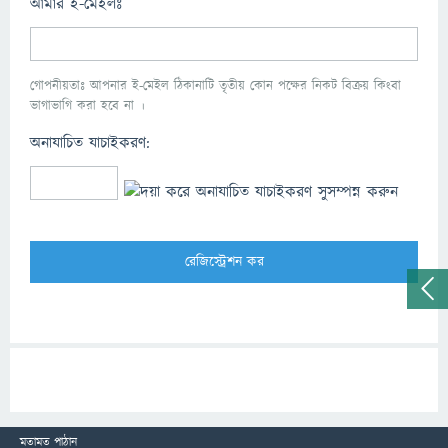
আমার ই-মেইলঃ
গোপনীয়তাঃ আপনার ই-মেইল ঠিকানাটি তৃতীয় কোন পক্ষের নিকট বিক্রয় কিংবা
ভাগাভাগি করা হবে না ।
অনাযাচিত যাচাইকরণ:
মতামত পাঠান