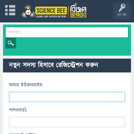
লগ ইন
নতুন সদস্য হিসাবে রেজিস্ট্রেশন করুন
আমার ইউজারনেইম
পাসওয়ার্ডঃ