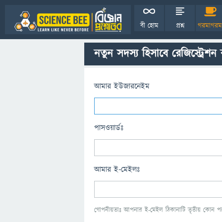
বী হোম
প্রশ্ন
গরমাগরম
নতুন সদস্য হিসাবে রেজিস্ট্রেশন
আমার ইউজারনেইম
পাসওয়ার্ডঃ
আমার ই-মেইলঃ
গোপনীয়তাঃ আপনার ই-মেইল ঠিকানাটি তৃতীয় কোন পক্ষ