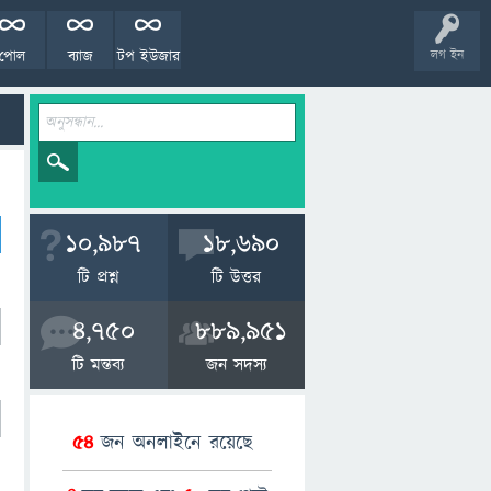
পোল
ব্যাজ
টপ ইউজার
লগ ইন
10,987
18,690
টি প্রশ্ন
টি উত্তর
4,750
889,951
টি মন্তব্য
জন সদস্য
54
জন অনলাইনে রয়েছে