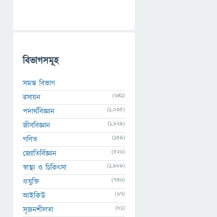
বিভাগসমূহ
সমস্ত বিভাগ
(641)
রসায়ন
(1,035)
পদার্থবিজ্ঞান
(1,829)
জীববিজ্ঞান
(159)
গণিত
(526)
জ্যোতির্বিজ্ঞান
(1,989)
স্বাস্থ্য ও চিকিৎসা
(736)
প্রযুক্তি
(67)
আইকিউ
(81)
সৃজনশীলতা