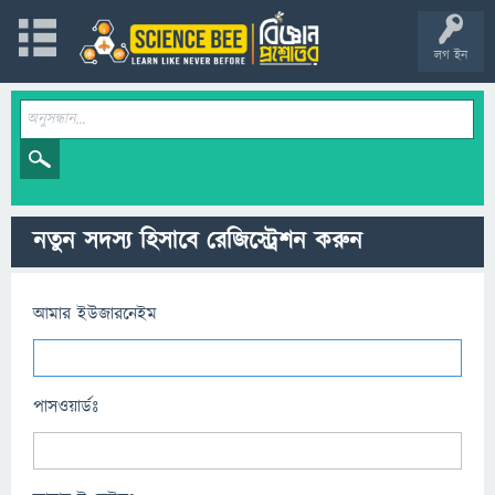
লগ ইন
নতুন সদস্য হিসাবে রেজিস্ট্রেশন করুন
আমার ইউজারনেইম
পাসওয়ার্ডঃ