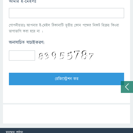
আমার ই-মেইলঃ
গোপনীয়তাঃ আপনার ই-মেইল ঠিকানাটি তৃতীয় কোন পক্ষের নিকট বিক্রয় কিংবা
ভাগাভাগি করা হবে না ।
অনাযাচিত যাচাইকরণ:
মতামত পাঠান