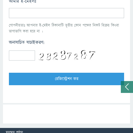
আমার ই-মেইলঃ
গোপনীয়তাঃ আপনার ই-মেইল ঠিকানাটি তৃতীয় কোন পক্ষের নিকট বিক্রয় কিংবা
ভাগাভাগি করা হবে না ।
অনাযাচিত যাচাইকরণ:
মতামত পাঠান