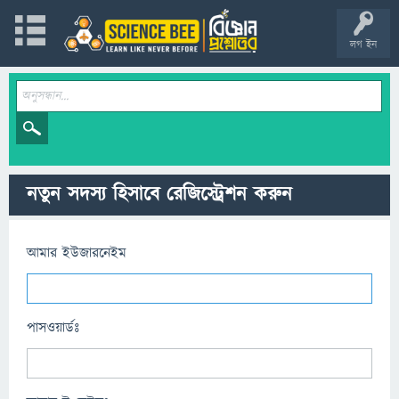
লগ ইন
নতুন সদস্য হিসাবে রেজিস্ট্রেশন করুন
আমার ইউজারনেইম
পাসওয়ার্ডঃ