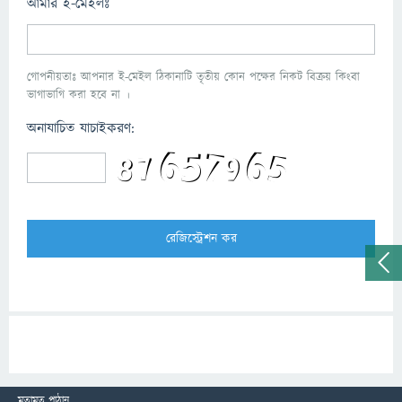
আমার ই-মেইলঃ
গোপনীয়তাঃ আপনার ই-মেইল ঠিকানাটি তৃতীয় কোন পক্ষের নিকট বিক্রয় কিংবা
ভাগাভাগি করা হবে না ।
অনাযাচিত যাচাইকরণ:
মতামত পাঠান