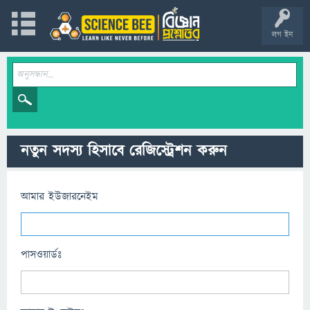
লগ ইন
নতুন সদস্য হিসাবে রেজিস্ট্রেশন করুন
আমার ইউজারনেইম
পাসওয়ার্ডঃ