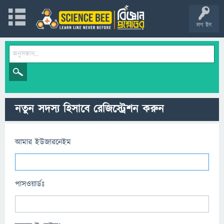
লগ ইন
নতুন সদস্য হিসাবে রেজিস্ট্রেশন করুন
আমার ইউজারনেইম
পাসওয়ার্ডঃ