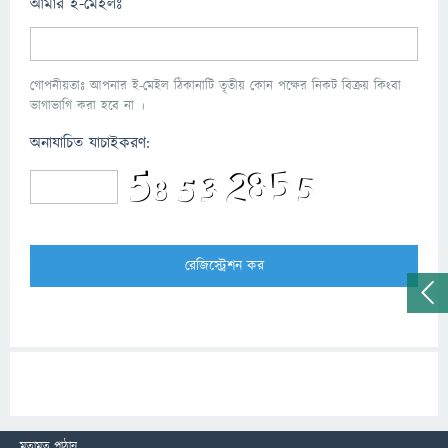
আমার ই-মেইলঃ
গোপনীয়তাঃ আপনার ই-মেইল ঠিকানাটি তৃতীয় কোন পক্ষের নিকট বিক্রয় কিংবা
ভাগাভাগি করা হবে না ।
অনাযাচিত যাচাইকরণ:
মতামত পাঠান