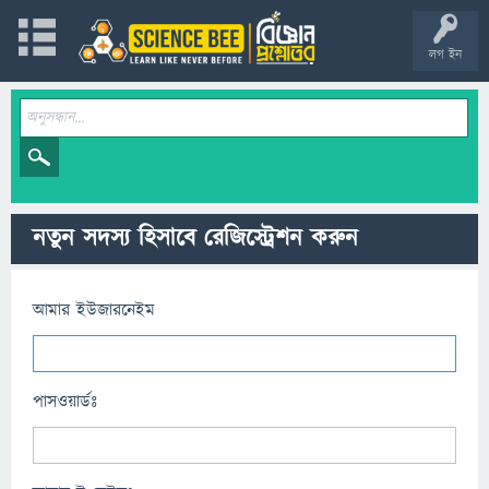
লগ ইন
নতুন সদস্য হিসাবে রেজিস্ট্রেশন করুন
আমার ইউজারনেইম
পাসওয়ার্ডঃ