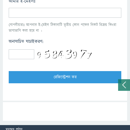
আমার ই-মেইলঃ
গোপনীয়তাঃ আপনার ই-মেইল ঠিকানাটি তৃতীয় কোন পক্ষের নিকট বিক্রয় কিংবা
ভাগাভাগি করা হবে না ।
অনাযাচিত যাচাইকরণ:
মতামত পাঠান