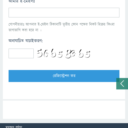
আমার ই-মেইলঃ
গোপনীয়তাঃ আপনার ই-মেইল ঠিকানাটি তৃতীয় কোন পক্ষের নিকট বিক্রয় কিংবা
ভাগাভাগি করা হবে না ।
অনাযাচিত যাচাইকরণ:
মতামত পাঠান