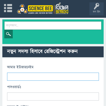
লগ ইন
নতুন সদস্য হিসাবে রেজিস্ট্রেশন করুন
আমার ইউজারনেইম
পাসওয়ার্ডঃ