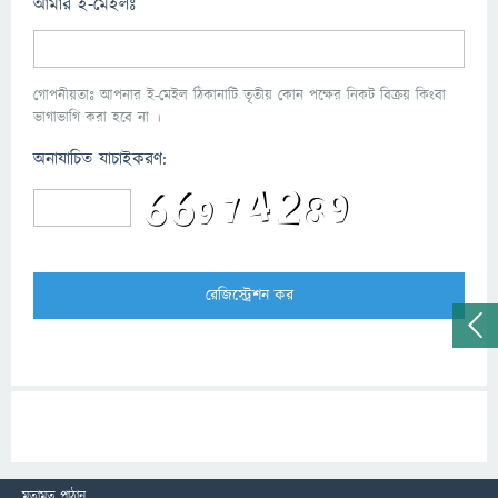
আমার ই-মেইলঃ
গোপনীয়তাঃ আপনার ই-মেইল ঠিকানাটি তৃতীয় কোন পক্ষের নিকট বিক্রয় কিংবা
ভাগাভাগি করা হবে না ।
অনাযাচিত যাচাইকরণ:
মতামত পাঠান