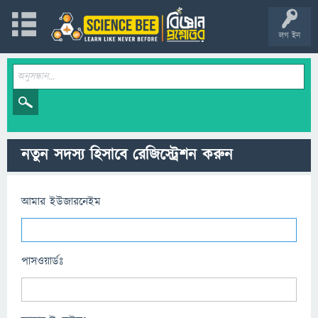
লগ ইন
নতুন সদস্য হিসাবে রেজিস্ট্রেশন করুন
আমার ইউজারনেইম
পাসওয়ার্ডঃ