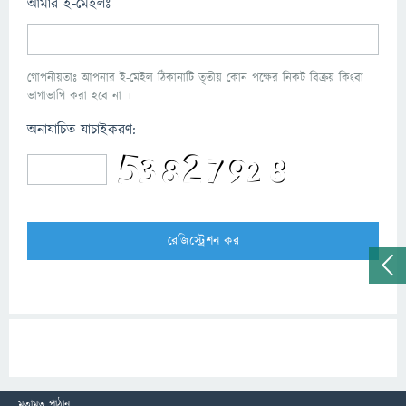
আমার ই-মেইলঃ
গোপনীয়তাঃ আপনার ই-মেইল ঠিকানাটি তৃতীয় কোন পক্ষের নিকট বিক্রয় কিংবা
ভাগাভাগি করা হবে না ।
অনাযাচিত যাচাইকরণ:
মতামত পাঠান