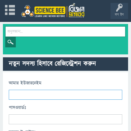
লগ ইন
নতুন সদস্য হিসাবে রেজিস্ট্রেশন করুন
আমার ইউজারনেইম
পাসওয়ার্ডঃ