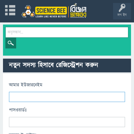
লগ ইন
নতুন সদস্য হিসাবে রেজিস্ট্রেশন করুন
আমার ইউজারনেইম
পাসওয়ার্ডঃ