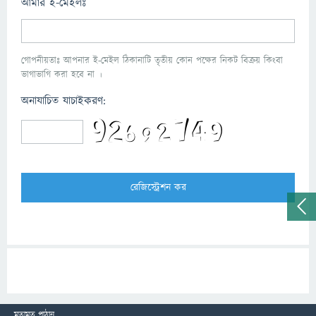
আমার ই-মেইলঃ
গোপনীয়তাঃ আপনার ই-মেইল ঠিকানাটি তৃতীয় কোন পক্ষের নিকট বিক্রয় কিংবা
ভাগাভাগি করা হবে না ।
অনাযাচিত যাচাইকরণ:
মতামত পাঠান