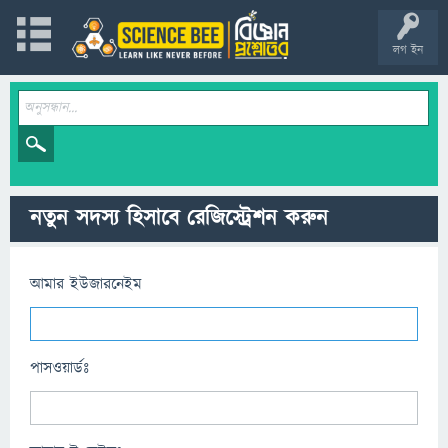
লগ ইন
নতুন সদস্য হিসাবে রেজিস্ট্রেশন করুন
আমার ইউজারনেইম
পাসওয়ার্ডঃ