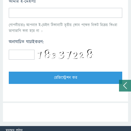
আমার ই-মেইলঃ
গোপনীয়তাঃ আপনার ই-মেইল ঠিকানাটি তৃতীয় কোন পক্ষের নিকট বিক্রয় কিংবা
ভাগাভাগি করা হবে না ।
অনাযাচিত যাচাইকরণ:
মতামত পাঠান