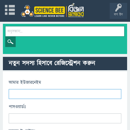
লগ ইন
নতুন সদস্য হিসাবে রেজিস্ট্রেশন করুন
আমার ইউজারনেইম
পাসওয়ার্ডঃ