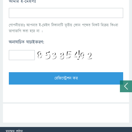
আমার ই-মেইলঃ
গোপনীয়তাঃ আপনার ই-মেইল ঠিকানাটি তৃতীয় কোন পক্ষের নিকট বিক্রয় কিংবা
ভাগাভাগি করা হবে না ।
অনাযাচিত যাচাইকরণ:
মতামত পাঠান