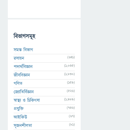
বিভাগসমূহ
সমস্ত বিভাগ
(641)
রসায়ন
(1,035)
পদার্থবিজ্ঞান
(1,830)
জীববিজ্ঞান
(159)
গণিত
(526)
জ্যোতির্বিজ্ঞান
(1,989)
স্বাস্থ্য ও চিকিৎসা
(736)
প্রযুক্তি
(67)
আইকিউ
(81)
সৃজনশীলতা