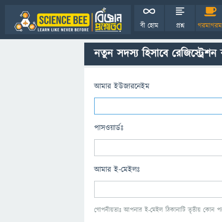
বী হোম
প্রশ্ন
গরমাগরম
নতুন সদস্য হিসাবে রেজিস্ট্রেশন
আমার ইউজারনেইম
পাসওয়ার্ডঃ
আমার ই-মেইলঃ
গোপনীয়তাঃ আপনার ই-মেইল ঠিকানাটি তৃতীয় কোন পক্ষ