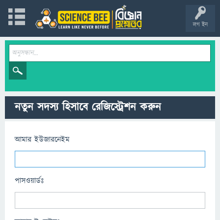
লগ ইন
নতুন সদস্য হিসাবে রেজিস্ট্রেশন করুন
আমার ইউজারনেইম
পাসওয়ার্ডঃ