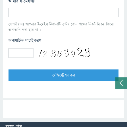
আমার ই-মেইলঃ
গোপনীয়তাঃ আপনার ই-মেইল ঠিকানাটি তৃতীয় কোন পক্ষের নিকট বিক্রয় কিংবা
ভাগাভাগি করা হবে না ।
অনাযাচিত যাচাইকরণ:
মতামত পাঠান