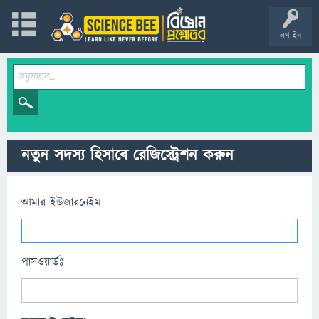
লগ ইন
নতুন সদস্য হিসাবে রেজিস্ট্রেশন করুন
আমার ইউজারনেইম
পাসওয়ার্ডঃ