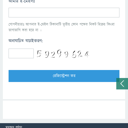
আমার ই-মেইলঃ
গোপনীয়তাঃ আপনার ই-মেইল ঠিকানাটি তৃতীয় কোন পক্ষের নিকট বিক্রয় কিংবা
ভাগাভাগি করা হবে না ।
অনাযাচিত যাচাইকরণ:
মতামত পাঠান