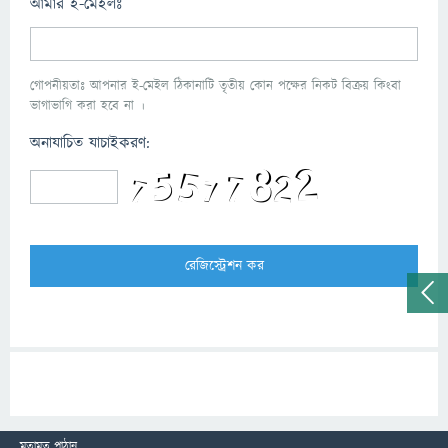
আমার ই-মেইলঃ
গোপনীয়তাঃ আপনার ই-মেইল ঠিকানাটি তৃতীয় কোন পক্ষের নিকট বিক্রয় কিংবা
ভাগাভাগি করা হবে না ।
অনাযাচিত যাচাইকরণ:
মতামত পাঠান