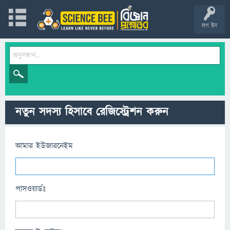
লগ ইন
নতুন সদস্য হিসাবে রেজিস্ট্রেশন করুন
আমার ইউজারনেইম
পাসওয়ার্ডঃ