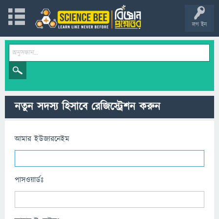
লগ ইন
নতুন সদস্য হিসাবে রেজিস্ট্রেশন করুন
আমার ইউজারনেইম
পাসওয়ার্ডঃ