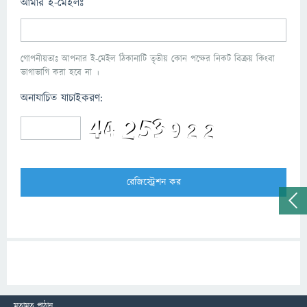
আমার ই-মেইলঃ
গোপনীয়তাঃ আপনার ই-মেইল ঠিকানাটি তৃতীয় কোন পক্ষের নিকট বিক্রয় কিংবা
ভাগাভাগি করা হবে না ।
অনাযাচিত যাচাইকরণ:
মতামত পাঠান