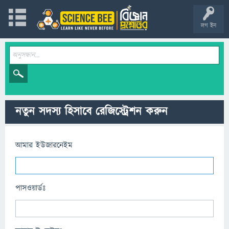
লগ ইন
নতুন সদস্য হিসাবে রেজিস্ট্রেশন করুন
আমার ইউজারনেইম
পাসওয়ার্ডঃ