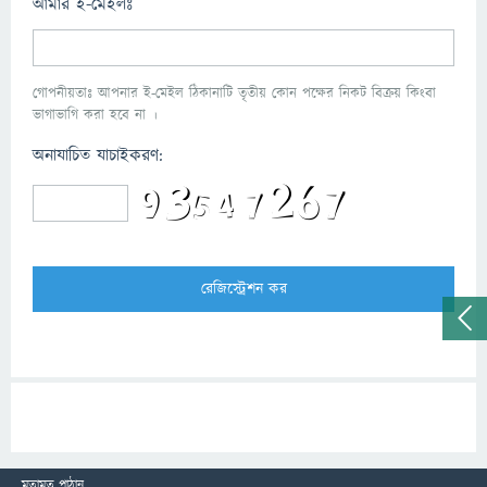
আমার ই-মেইলঃ
গোপনীয়তাঃ আপনার ই-মেইল ঠিকানাটি তৃতীয় কোন পক্ষের নিকট বিক্রয় কিংবা
ভাগাভাগি করা হবে না ।
অনাযাচিত যাচাইকরণ:
মতামত পাঠান