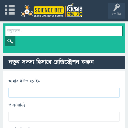
লগ ইন
নতুন সদস্য হিসাবে রেজিস্ট্রেশন করুন
আমার ইউজারনেইম
পাসওয়ার্ডঃ