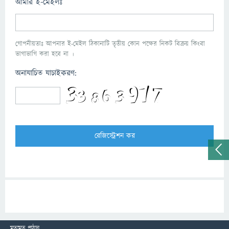
আমার ই-মেইলঃ
গোপনীয়তাঃ আপনার ই-মেইল ঠিকানাটি তৃতীয় কোন পক্ষের নিকট বিক্রয় কিংবা
ভাগাভাগি করা হবে না ।
অনাযাচিত যাচাইকরণ:
মতামত পাঠান