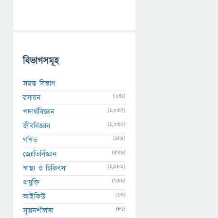
বিভাগসমূহ
সমস্ত বিভাগ
(641)
রসায়ন
(1,035)
পদার্থবিজ্ঞান
(1,830)
জীববিজ্ঞান
(159)
গণিত
(526)
জ্যোতির্বিজ্ঞান
(1,989)
স্বাস্থ্য ও চিকিৎসা
(736)
প্রযুক্তি
(67)
আইকিউ
(81)
সৃজনশীলতা