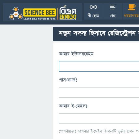
বী হোম
প্রশ্ন
গরমাগরম
নতুন সদস্য হিসাবে রেজিস্ট্রেশন
আমার ইউজারনেইম
পাসওয়ার্ডঃ
আমার ই-মেইলঃ
গোপনীয়তাঃ আপনার ই-মেইল ঠিকানাটি তৃতীয় কোন পক্ষ