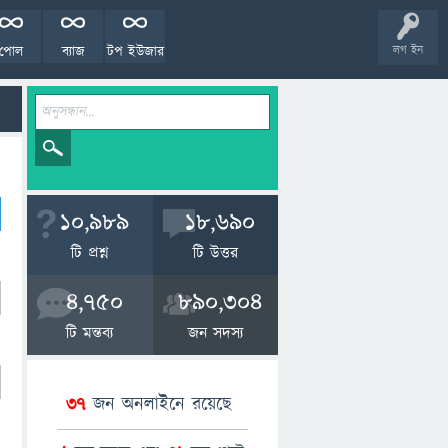
পোল
ব্যাজ
টপ ইউজার
লগ ইন
10,989
18,690
টি প্রশ্ন
টি উত্তর
4,750
890,304
টি মন্তব্য
জন সদস্য
37
জন অনলাইনে রয়েছে