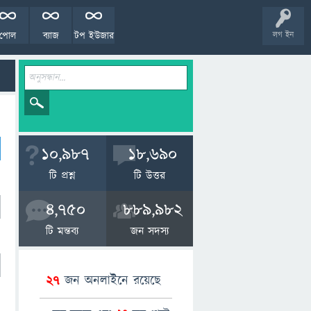
পোল
ব্যাজ
টপ ইউজার
লগ ইন
10,987
18,690
টি প্রশ্ন
টি উত্তর
4,750
889,982
টি মন্তব্য
জন সদস্য
27
জন অনলাইনে রয়েছে