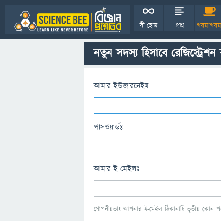
বী হোম
প্রশ্ন
গরমাগরম
নতুন সদস্য হিসাবে রেজিস্ট্রেশন
আমার ইউজারনেইম
পাসওয়ার্ডঃ
আমার ই-মেইলঃ
গোপনীয়তাঃ আপনার ই-মেইল ঠিকানাটি তৃতীয় কোন পক্ষ