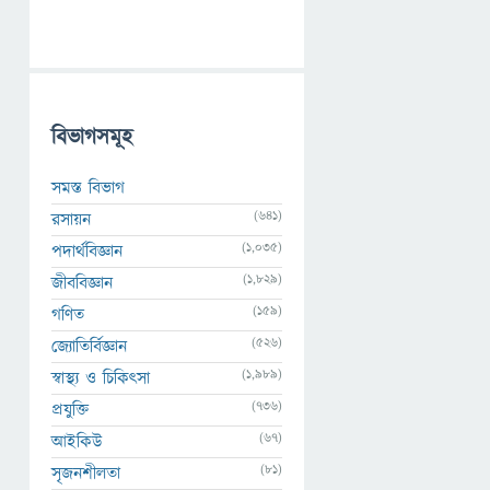
বিভাগসমূহ
সমস্ত বিভাগ
(641)
রসায়ন
(1,035)
পদার্থবিজ্ঞান
(1,829)
জীববিজ্ঞান
(159)
গণিত
(526)
জ্যোতির্বিজ্ঞান
(1,989)
স্বাস্থ্য ও চিকিৎসা
(736)
প্রযুক্তি
(67)
আইকিউ
(81)
সৃজনশীলতা