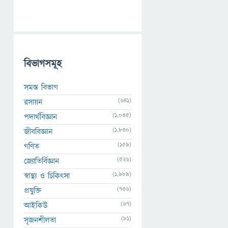
বিভাগসমূহ
সমস্ত বিভাগ
(641)
রসায়ন
(1,035)
পদার্থবিজ্ঞান
(1,830)
জীববিজ্ঞান
(159)
গণিত
(526)
জ্যোতির্বিজ্ঞান
(1,989)
স্বাস্থ্য ও চিকিৎসা
(736)
প্রযুক্তি
(67)
আইকিউ
(81)
সৃজনশীলতা