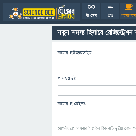
বী হোম
প্রশ্ন
গরমাগরম
নতুন সদস্য হিসাবে রেজিস্ট্রেশন
আমার ইউজারনেইম
পাসওয়ার্ডঃ
আমার ই-মেইলঃ
গোপনীয়তাঃ আপনার ই-মেইল ঠিকানাটি তৃতীয় কোন পক্ষ