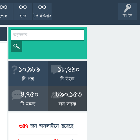
পোল
ব্যাজ
টপ ইউজার
লগ ইন
10,989
18,690
টি প্রশ্ন
টি উত্তর
4,750
890,153
টি মন্তব্য
জন সদস্য
347
জন অনলাইনে রয়েছে