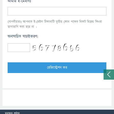
আমার ই-মেইলঃ
গোপনীয়তাঃ আপনার ই-মেইল ঠিকানাটি তৃতীয় কোন পক্ষের নিকট বিক্রয় কিংবা
ভাগাভাগি করা হবে না ।
অনাযাচিত যাচাইকরণ:
মতামত পাঠান