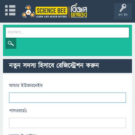
লগ ইন
নতুন সদস্য হিসাবে রেজিস্ট্রেশন করুন
আমার ইউজারনেইম
পাসওয়ার্ডঃ