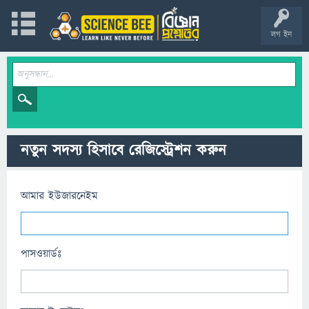
লগ ইন
নতুন সদস্য হিসাবে রেজিস্ট্রেশন করুন
আমার ইউজারনেইম
পাসওয়ার্ডঃ