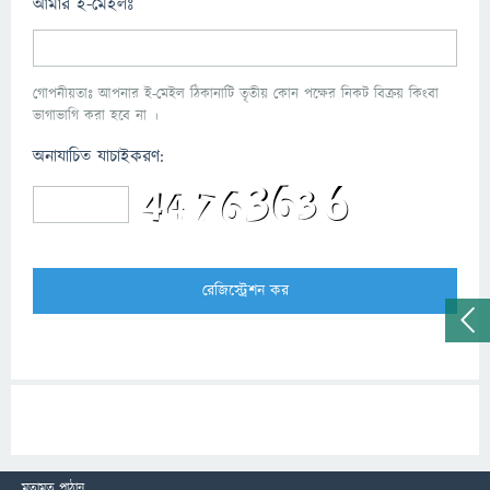
আমার ই-মেইলঃ
গোপনীয়তাঃ আপনার ই-মেইল ঠিকানাটি তৃতীয় কোন পক্ষের নিকট বিক্রয় কিংবা
ভাগাভাগি করা হবে না ।
অনাযাচিত যাচাইকরণ:
মতামত পাঠান