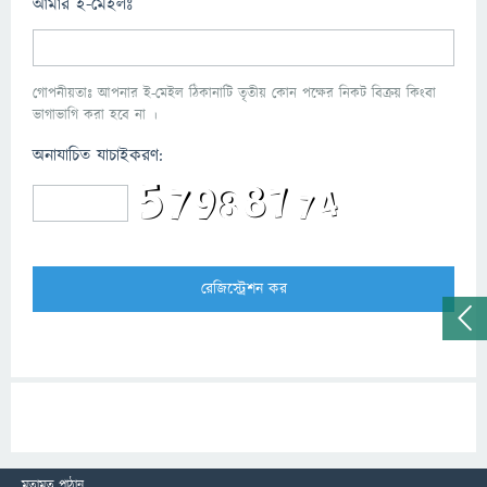
আমার ই-মেইলঃ
গোপনীয়তাঃ আপনার ই-মেইল ঠিকানাটি তৃতীয় কোন পক্ষের নিকট বিক্রয় কিংবা
ভাগাভাগি করা হবে না ।
অনাযাচিত যাচাইকরণ:
মতামত পাঠান