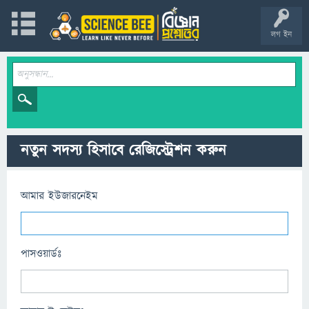
লগ ইন
নতুন সদস্য হিসাবে রেজিস্ট্রেশন করুন
আমার ইউজারনেইম
পাসওয়ার্ডঃ