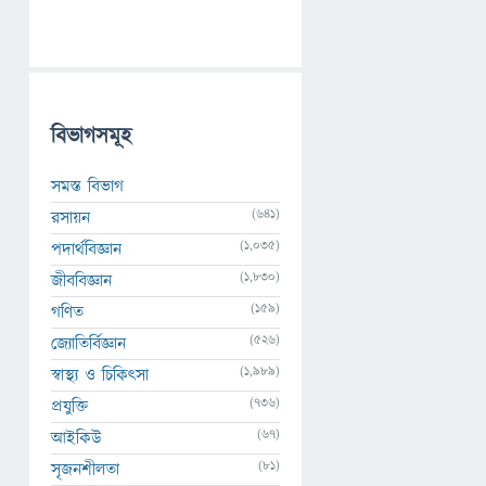
বিভাগসমূহ
সমস্ত বিভাগ
(641)
রসায়ন
(1,035)
পদার্থবিজ্ঞান
(1,830)
জীববিজ্ঞান
(159)
গণিত
(526)
জ্যোতির্বিজ্ঞান
(1,989)
স্বাস্থ্য ও চিকিৎসা
(736)
প্রযুক্তি
(67)
আইকিউ
(81)
সৃজনশীলতা