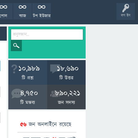
পোল
ব্যাজ
টপ ইউজার
লগ ইন
10,989
18,690
টি প্রশ্ন
টি উত্তর
4,750
890,221
টি মন্তব্য
জন সদস্য
56
জন অনলাইনে রয়েছে