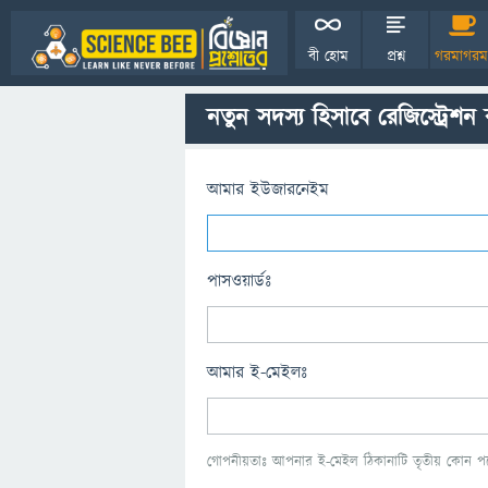
বী হোম
প্রশ্ন
গরমাগরম
নতুন সদস্য হিসাবে রেজিস্ট্রেশন
আমার ইউজারনেইম
পাসওয়ার্ডঃ
আমার ই-মেইলঃ
গোপনীয়তাঃ আপনার ই-মেইল ঠিকানাটি তৃতীয় কোন পক্ষ