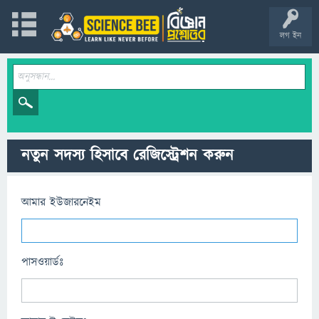
লগ ইন
নতুন সদস্য হিসাবে রেজিস্ট্রেশন করুন
আমার ইউজারনেইম
পাসওয়ার্ডঃ