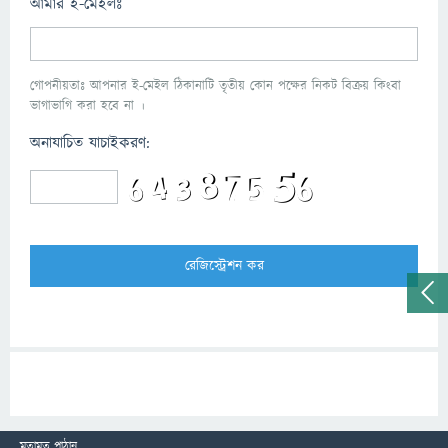
আমার ই-মেইলঃ
গোপনীয়তাঃ আপনার ই-মেইল ঠিকানাটি তৃতীয় কোন পক্ষের নিকট বিক্রয় কিংবা
ভাগাভাগি করা হবে না ।
অনাযাচিত যাচাইকরণ:
মতামত পাঠান